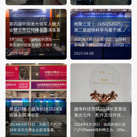
信号，确保信号传输的稳定性与
2.在线起偏器 波长:1700-2100n
可靠性。特别是在激光器中，它
m 高回损:50dB 高消光比:26dB
通过保持偏振纯度，使激光输出
低插入损耗:1.0dB 高稳定性和可
保持持续且稳定的偏振特性，对
靠性 3.WDM/PBS/PBC/BPF 波长:
第四届中国激光领军人物大
相聚三亚｜（USQS2025）
于偏振敏感的应用至关重要。 此
1700-2100nm 高回损:50dB 低插
外，保偏环形器支持偏振调制与
入损耗:1.0dB 高稳定性和可靠性
会暨上市公司峰会圆满落幕
第二届超快科学与量子感知
切换，便于实现激光束的偏振控
4.耦合器 波长:1700-2100nm 高
会议
3月10日，《做时间的朋友——
2025年1月11日至15日，超快科
制。在环形激光器系统中，作为
回损:50dB 附加损耗:1.5dB 高稳
第四届中国激光领军人物大会暨
学与量子感知国际会议（USQS 2
偏振选择或反馈调控的核心元
定性和可靠性
上市公司峰会》在上海圆满落
025）在海南省三亚市成功举
件，它有助于实现高品质、单偏
2025-04-08
2025-04-08
幕。本次峰会由湖北省光学学
办‌。该会议由华东师范大学海南
振态的激光输出，大大提升激光
会、激光之家主办，山东省激光
研究院主办，汇聚了来自全球的
系统的性能与应用效果。
装备创新创业共同体联合主办，
顶尖专家和学者，共同探讨超快
吸引了来自全国激光领域的领军
科学、量子感知、红外/THz/生物
企业代表及产业链上下游精英。
光子、光子调控/智能光子等领域
会议以“新质生产力・激光领航・
的前沿技术和研究成果‌。山东越
全球化征程”为主题，通过前沿技
海带领着我们先进的产品技术参
术研讨、全球化战略布局分享，
加了本次的会议。
擘画了激光科技驱动新型工业化
的未来蓝图，为激光领域的技术
展览回顾 | 越海科技2024深
越海科技荣获2024年度最佳
突破与产品革新提供了新思路，
圳展会圆满收官
激光元件、配件及组件技术
更为产业的全方位升级注入强劲
创新奖
动力。 峰会探讨了激光产业的全
2024年9月11日，为期三天的20
2024年8月28日，由高科技行业
球化战略布局、投融资环境与上
24年深圳光博会会圆满落幕。本
门户OFweek维科网主办、OFwe
市机遇等，山东越海能够借此洞
届深圳光博会场面盛大，众多国
ek维科网·激光承办的“维科杯·OF