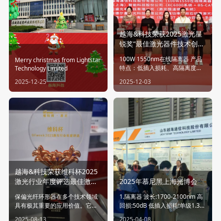
越海&科技荣获2025激光星
锐奖“最佳激光器件技术创新
奖”！
100W 1550nm在线隔离器 产品
Merry christmas from Lightstar
特点：低插入损耗、高隔离度、
Technology Limited
高稳定性 产品应用：激光雷达系
2025-12-25
2025-12-03
统、医疗激光治疗、高功率光纤
放大器与激光器以及科研等领域
越海&科技荣获维科杯2025
激光行业年度评选最佳激光
2025年慕尼黑上海光博会
元器件技术创新奖
保偏光纤环形器在多个技术领域
1.隔离器 波长:1700-2100nm 高
具有极其重要的应用价值。它能
回损:50dB 低插入损耗:单级1.3d
够有效维持偏振状态，隔离反向
B;双级1.5dB 高稳定性和可靠性
2025-08-13
2025-04-08