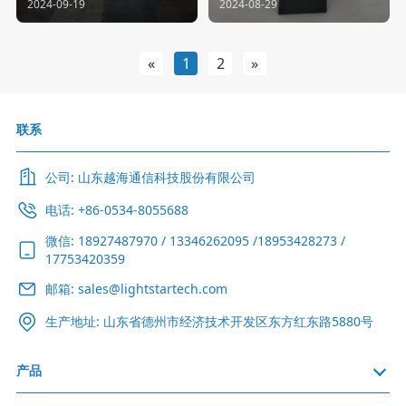
察行业未来的发展趋势，更好地
2024-09-19
2024-08-29
内外光电行业显示名企汇聚一
week2024激光行业年度评选”在
规划企业的发展战略，寻找新的
堂，以全球化视角展现了光电行
深圳举办。山东越海2.5*20mm
市场机会。 合作机会拓展：与众
业多方位优质产品及创新技术。
的保偏光纤环形器成功入围，获
多激光领域的领军企业、产业链
得行业专业奖项--“维科杯·OFwee
«
1
2
»
上下游精英齐聚一堂，为山东越
k2024年度激光行业-最佳激光元
海提供了广泛的交流合作机会，
件、配件及组件技术创新奖”
有助于拓展业务渠道，寻找潜在
的合作伙伴，共同推动激光产业
联系
的发展。
公司: 山东越海通信科技股份有限公司
电话: +86-0534-8055688
微信: 18927487970 / 13346262095 /18953428273 /
17753420359
邮箱: sales@lightstartech.com
生产地址: 山东省德州市经济技术开发区东方红东路5880号
产品