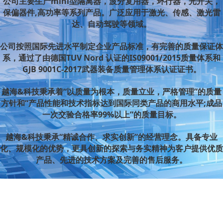
公司主要生产mini型隔离器，波分复用器，环行器，光开关，
保偏器件,高功率等系列产品。广泛应用于激光、传感、激光雷
达、自动驾驶等领域。
公司按照国际先进水平制定企业产品标准，有完善的质量保证体
系，通过了由德国TUV Nord 认证的IS09001/2015质量体系和
GJB 9001C-2017武器装备质量管理体系认证证书。
越海&科技秉承着“以质量为根本，质量立业，严格管理”的质量
方针和“产品性能和技术指标达到国际同类产品的商用水平;成品
一次交验合格率99%以上”的质量目标。
越海&科技秉承“精诚合作、求实创新”的经营理念。具备专业
化、规模化的优势，更具创新的探索与务实精神为客户提供优质
产品、先进的技术方案及完善的售后服务。