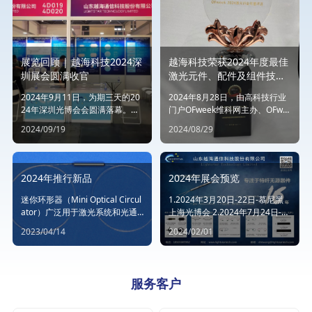
展览回顾 | 越海科技2024深
越海科技荣获2024年度最佳
圳展会圆满收官
激光元件、配件及组件技术
创新奖
2024年9月11日，为期三天的20
2024年8月28日，由高科技行业
24年深圳光博会会圆满落幕。本
门户OFweek维科网主办、OFwe
届深圳光博会场面盛大，众多国
ek维科网·激光承办的“维科杯·OF
2024/09/19
2024/08/29
内外光电行业显示名企汇聚一
week2024激光行业年度评选”在
堂，以全球化视角展现了光电行
深圳举办。山东越海2.5*20mm
业多方位优质产品及创新技术。
的保偏光纤环形器成功入围，获
得行业专业奖项--“维科杯·OFwee
2024年推行新品
2024年展会预览
k2024年度激光行业-最佳激光元
件、配件及组件技术创新奖”
迷你环形器（Mini Optical Circul
1.2024年3月20日-22日-慕尼黑
ator）广泛用于激光系统和光通
上海光博会 2.2024年7月24日-26
信等领域，以防止光信的回并保
日-第十五届光电子.中国光博会 3.
2023/04/14
2024/02/01
护激光器件。
2024年9月11日-13日-CIOE中国
光博会
服务客户